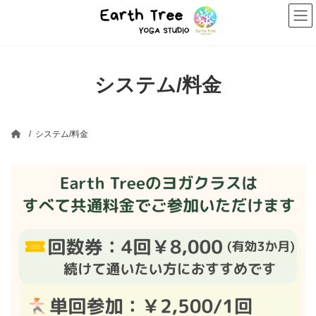
コ
ナ
ン
ビ
テ
ゲ
ン
ー
ツ
シ
へ
ョ
システム/料金
ス
ン
キ
に
ッ
移
プ
動
システム/料金